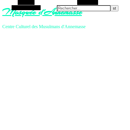
Barre Alt
Rechercher
Article aléatoire
Mosquée d'Annemasse
Centre Culturel des Musulmans d'Annemasse