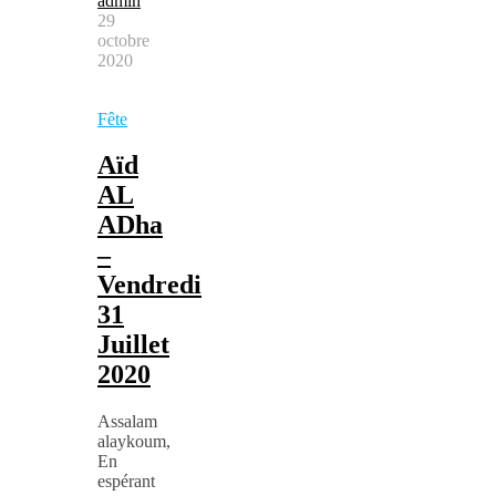
admin
29
octobre
2020
Fête
Aïd
AL
ADha
–
Vendredi
31
Juillet
2020
Assalam
alaykoum,
En
espérant