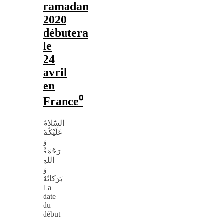
ramadan
2020
débutera
le
24
avril
en
France⁰
السٌَلامُ
عَلَيْكُمْ
وَ
رَحْمَةُ
اللهِ
وَ
بَرَكاتُهْ
La
date
du
début