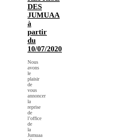
DES
JUMUAA
à
partir
du
10/07/2020
Nous
avons
le
plaisir
de
vous
annoncer
la
reprise
de
l’office
de
la
Jumuaa