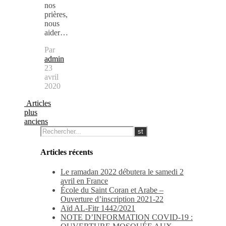
nos
prières,
nous
aider…
Par
admin
23
avril
2020
Articles
plus
anciens
Articles récents
Le ramadan 2022 débutera le samedi 2
avril en France
École du Saint Coran et Arabe –
Ouverture d’inscription 2021-22
Aïd AL-Fitr 1442/2021
NOTE D’INFORMATION COVID-19 :