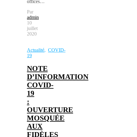
offices…
Par
admin
10
juillet
2020
Actualité
,
COVID-
19
NOTE
D’INFORMATION
COVID-
19
:
OUVERTURE
MOSQUÉE
AUX
FIDÈLES