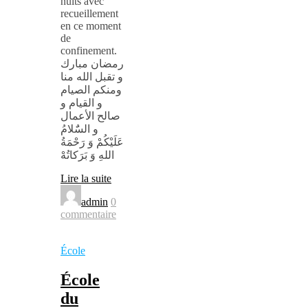
nuits avec
recueillement
en ce moment
de
confinement.
رمضان مبارك
و تقبل الله منا
ومنكم الصيام
و القيام و
صالح الأعمال
و السٌَلامُ
عَلَيْكُمْ وَ رَحْمَةُ
اللهِ وَ بَرَكاتُهْ
Lire la suite
admin
0
commentaire
École
École
du