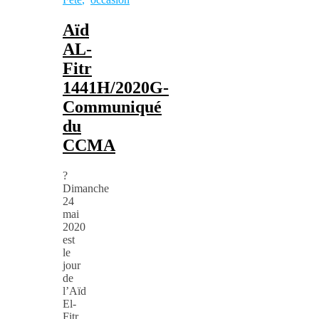
Aïd
AL-
Fitr
1441H/2020G-
Communiqué
du
CCMA
?
Dimanche
24
mai
2020
est
le
jour
de
l’Aïd
El-
Fitr