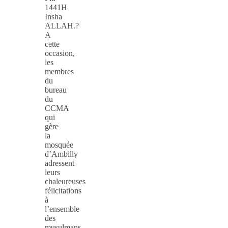
1441H
Insha
ALLAH.?
A
cette
occasion,
les
membres
du
bureau
du
CCMA
qui
gère
la
mosquée
d’Ambilly
adressent
leurs
chaleureuses
félicitations
à
l’ensemble
des
musulmans