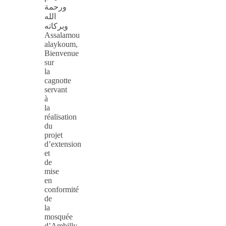
ورحمة
الله
وبركاته
Assalamou
alaykoum,
Bienvenue
sur
la
cagnotte
servant
à
la
réalisation
du
projet
d’extension
et
de
mise
en
conformité
de
la
mosquée
d’Ambilly