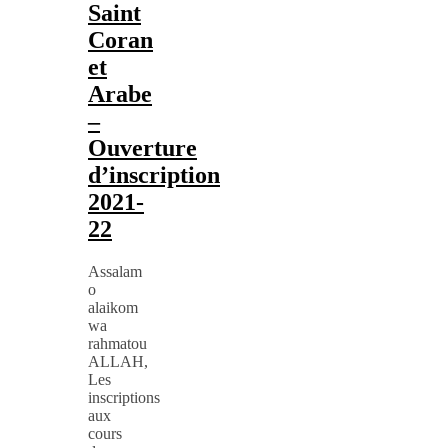
Saint
Coran
et
Arabe
–
Ouverture
d’inscription
2021-
22
Assalam
o
alaikom
wa
rahmatou
ALLAH,
Les
inscriptions
aux
cours