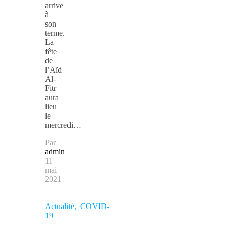
arrive
à
son
terme.
La
fête
de
l’Aïd
Al-
Fitr
aura
lieu
le
mercredi…
Par
admin
11
mai
2021
Actualité
,
COVID-
19