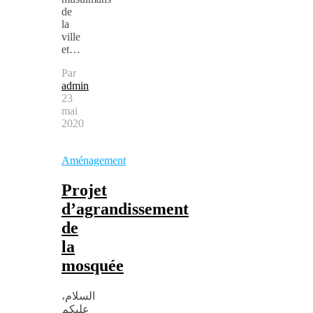
de
la
ville
et…
Par
admin
23
mai
2020
Aménagement
Projet
d’agrandissement
de
la
mosquée
،السلام
عليكم